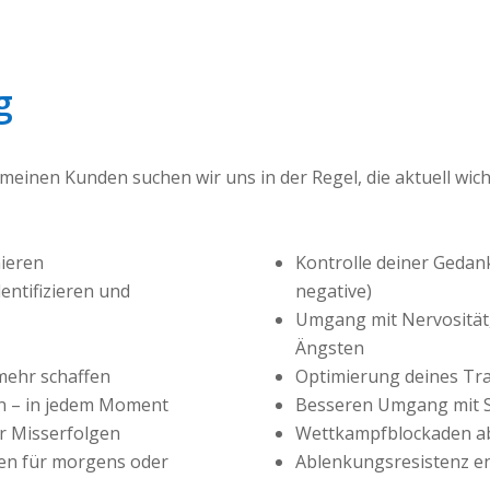
g
 meinen Kunden suchen wir uns in der Regel, die aktuell wi
nieren
Kontrolle deiner Gedank
ntifizieren und
negative)
Umgang mit Nervosität
Ängsten
mehr schaffen
Optimierung deines Tra
n – in jedem Moment
Besseren Umgang mit S
r Misserfolgen
Wettkampfblockaden 
en für morgens oder
Ablenkungsresistenz en