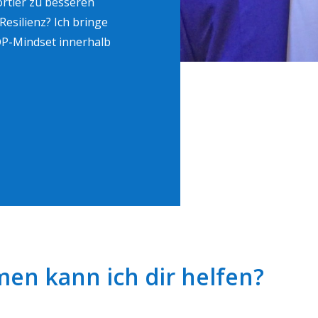
rtler zu besseren
Resilienz? Ich bringe
OP-Mindset innerhalb
en kann ich dir helfen?