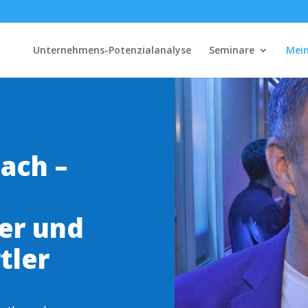
Unternehmens-Potenzialanalyse
Seminare
Mein
ach –
er und
tler