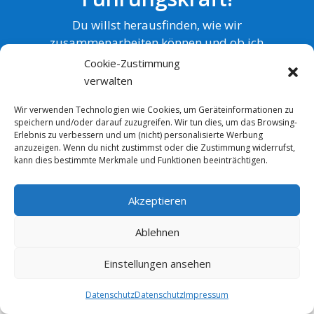
Du willst herausfinden, wie wir
zusammenarbeiten können und ob ich
dir helfen kann? Dann trag dich jetzt
Cookie-Zustimmung
ganz unverbindlich für ein 15-minütiges
verwalten
Gespräch mit mir ein.
Wir verwenden Technologien wie Cookies, um Geräteinformationen zu
speichern und/oder darauf zuzugreifen. Wir tun dies, um das Browsing-
Erlebnis zu verbessern und um (nicht) personalisierte Werbung
JETZT FÜRS PROGRAMM BEWERBEN
anzuzeigen. Wenn du nicht zustimmst oder die Zustimmung widerrufst,
kann dies bestimmte Merkmale und Funktionen beeinträchtigen.
Akzeptieren
Ablehnen
Einstellungen ansehen
Datenschutz
Datenschutz
Impressum
Weitere Fragen, die