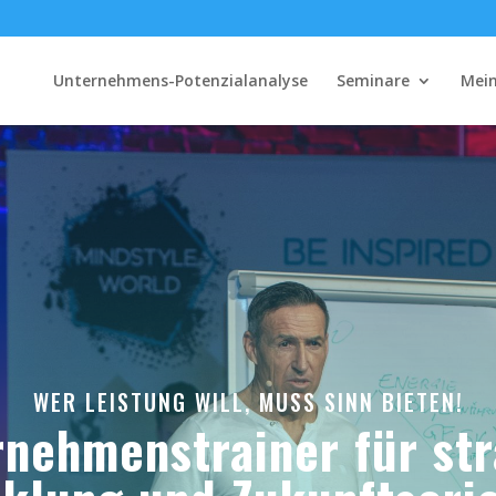
Unternehmens-Potenzialanalyse
Seminare
Mein
WER LEISTUNG WILL, MUSS SINN BIETEN!
nehmenstrainer für st